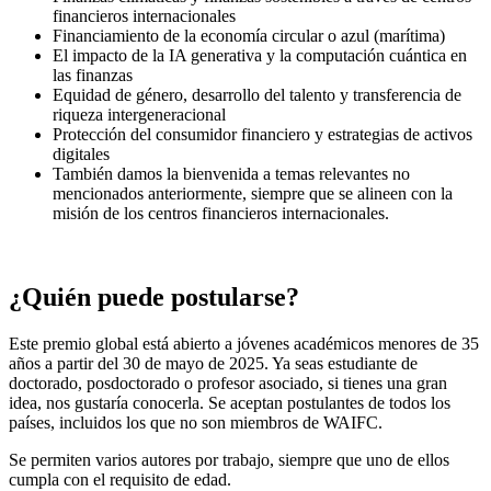
Cómo participar
Envíe su trabajo o ensayo a través del formulario oficial de envío
antes del 30 de mayo de 2025.
Evaluaremos todos los trabajos en función de su novedad,
relevancia, innovación, mérito científico y aplicabilidad práctica.
¿Por qué participar?
Presente su trabajo a líderes financieros globales.
Gane visibilidad en un foro internacional de alto nivel.
Gane hasta 3000 € y acceso exclusivo a Money 20/20 Europe
2026.
Únase a una red global en crecimiento de académicos con
visión de futuro.
Para más información, consulte el
Manual del Premio
o escríbanos a
award@waifc.finance
.
Esperamos conocer sus ideas y verlos en el escenario global.