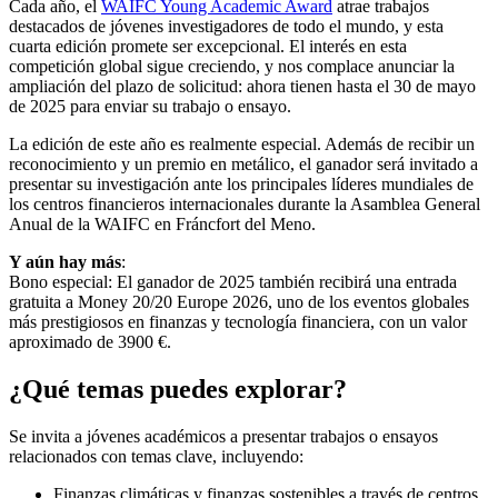
Financiamiento de la economía circular o azul (marítima)
El impacto de la IA generativa y la computación cuántica en
las finanzas
Equidad de género, desarrollo del talento y transferencia de
riqueza intergeneracional
Protección del consumidor financiero y estrategias de activos
digitales
También damos la bienvenida a temas relevantes no
mencionados anteriormente, siempre que se alineen con la
misión de los centros financieros internacionales.
¿Quién puede postularse?
Este premio global está abierto a jóvenes académicos menores de 35
años a partir del 30 de mayo de 2025. Ya seas estudiante de
doctorado, posdoctorado o profesor asociado, si tienes una gran
idea, nos gustaría conocerla. Se aceptan postulantes de todos los
países, incluidos los que no son miembros de WAIFC.
Se permiten varios autores por trabajo, siempre que uno de ellos
cumpla con el requisito de edad.