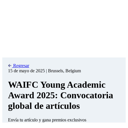
destacados de jóvenes investigadores de todo el mundo, y esta
cuarta edición promete ser excepcional. El interés en esta
competición global sigue creciendo, y nos complace anunciar la
ampliación del plazo de solicitud: ahora tienen hasta el 30 de mayo
de 2025 para enviar su trabajo o ensayo.
La edición de este año es realmente especial. Además de recibir un
reconocimiento y un premio en metálico, el ganador será invitado a
presentar su investigación ante los principales líderes mundiales de
los centros financieros internacionales durante la Asamblea General
Anual de la WAIFC en Fráncfort del Meno.
Y aún hay más
:
Bono especial: El ganador de 2025 también recibirá una entrada
gratuita a Money 20/20 Europe 2026, uno de los eventos globales
más prestigiosos en finanzas y tecnología financiera, con un valor
aproximado de 3900 €.
¿Qué temas puedes explorar?
Se invita a jóvenes académicos a presentar trabajos o ensayos
relacionados con temas clave, incluyendo:
Finanzas climáticas y finanzas sostenibles a través de centros
financieros internacionales