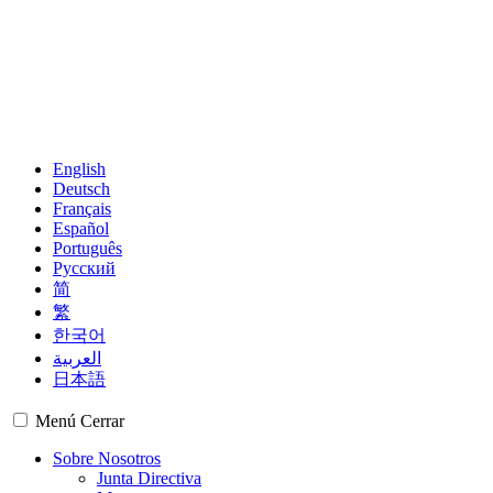
English
Deutsch
Français
Español
Português
Русский
简
繁
한국어
العربية
日本語
Menú
Cerrar
Sobre Nosotros
Junta Directiva
Management
Grupos regionales
Miembros
Observadores
Mapa mundial
Centro financiero