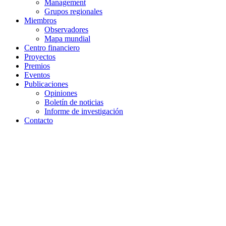
Proyectos
Premios
Eventos
Publicaciones
Opiniones
Boletín de noticias
Informe de investigación
Contacto
Regresar
15 de mayo de 2025 | Brussels, Belgium
WAIFC Young Academic
Award 2025: Convocatoria
global de artículos
Envía tu artículo y gana premios exclusivos
Cada año, el
WAIFC Young Academic Award
atrae trabajos