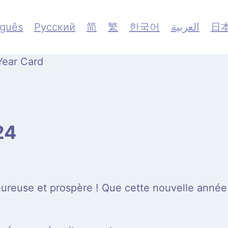
uguês
Русский
简
繁
한국어
العربية
日
24
!
reuse et prospère ! Que cette nouvelle année 