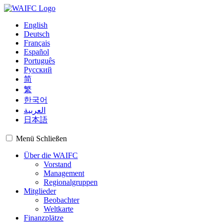
English
Deutsch
Français
Español
Português
Русский
简
繁
한국어
العربية
日本語
Menü
Schließen
Über die WAIFC
Vorstand
Management
Regionalgruppen
Mitglieder
Beobachter
Weltkarte
Finanzplätze